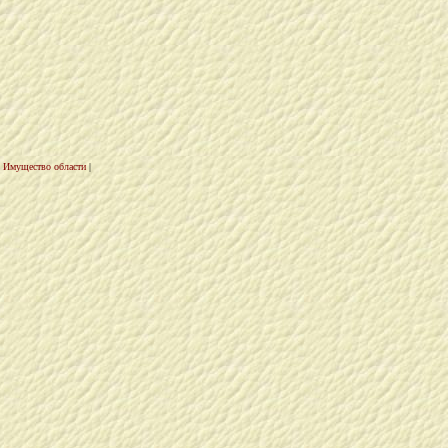
Имущество области
|