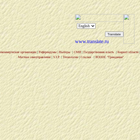
екоммерческие организации
|
Референдумы
|
Выборы
|
СМИ
|
Государственная власть
|
Бюджет области
|
Местное самоуправление
|
V.I.P.
|
Технологии
|
Ссылки
|
ЯОООС "Гражданин"