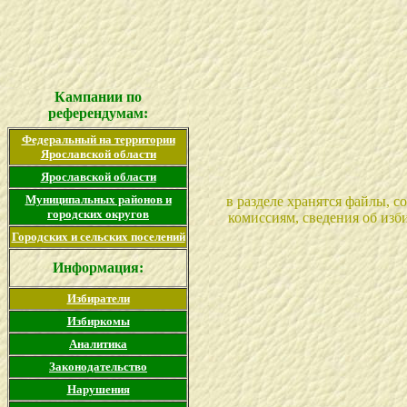
Кампании по
референдумам
:
Федеральный на территории
Ярославской области
Ярославской области
Муниципальных районов и
в разделе хранятся файлы, 
городских округов
комиссиям, сведения об изб
Городских и сельских поселений
Информация:
Избиратели
Избиркомы
Аналитика
Законодательство
Нарушения