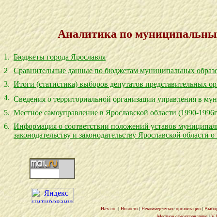
Аналитика по муниципальным
1.
Бюджеты города Ярославля
2
Сравнительные данные по бюджетам муниципальных образ
3
.
Итоги (статистика) выборов депутатов представительных о
4
.
Сведения о территориальной организации управления в мун
5
.
Местное самоуправление в Ярославской области (1990-1996г
6.
Информация о соответствии положений уставов муниципаль
законодательству и законодательству Ярославской области 
Начало
|
Новости
|
Некоммерческие организации
|
Выбо
Местное самоуправление
|
V.I