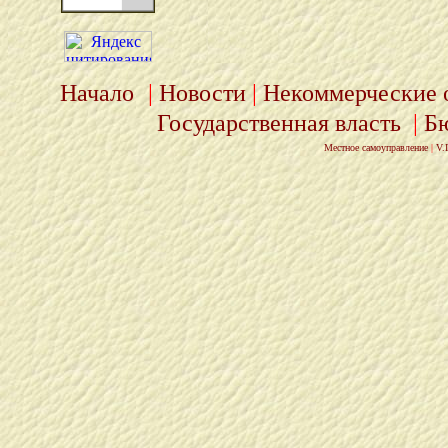
Начало
|
Новости
|
Некоммерческие 
Государственная власть
|
Бю
Местное самоуправление
|
V.I