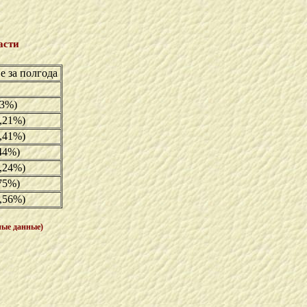
асти
е за полгода
23%)
,21%)
,41%)
,44%)
,24%)
75%)
,56%)
ные данные)