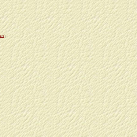
жет
|