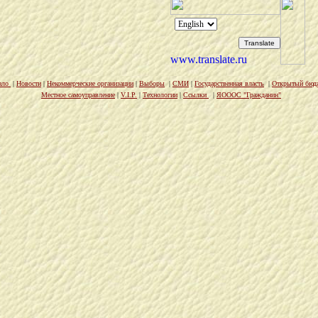
ало
|
Новости
|
Некоммерческие организации
|
Выборы
|
СМИ
|
Государственная власть
|
Открытый бюд
Местное самоуправление
|
V.I.P.
|
Технологии
|
Ссылки
|
ЯОООС "Гражданин"