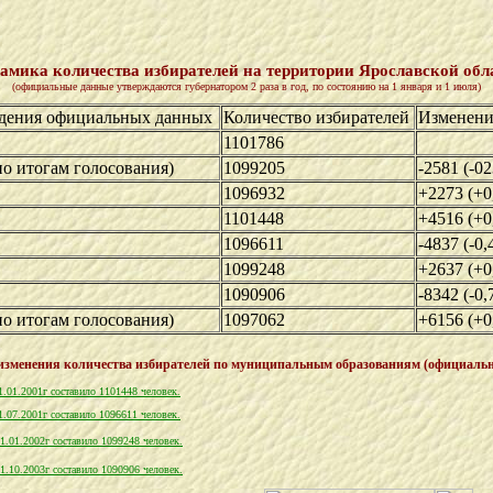
амика количества избирателей на территории Ярославской обл
(официальные данные утверждаются губернатором 2 раза в год, по состоянию на 1 января и 1 июля)
ждения официальных данных
Количество избирателей
Изменени
1101786
по итогам голосования)
1099205
-2581 (-0
1096932
+2273 (+0
1101448
+4516 (+0
1096611
-4837 (-0
1099248
+2637 (+0
1090906
-8342 (-0
,
по итогам голосования)
1097062
+6156 (+0
зменения количества избирателей по муниципальным образованиям (официаль
1.01.2001г составило 1101448 человек.
1.07.2001г составило 1096611 человек.
1.01.2002г составило 1099248 человек.
1.
10
.200
3
г составило 109
0906
человек.