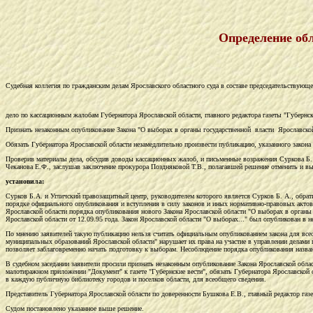
Определение обл
Судебная коллегия по гражданским делам Ярославского областного суда в составе председательствующ
дело по кассационным жалобам Губернатора Ярославской области, главного редактора газеты "Губернск
Признать незаконным опубликование Закона "О выборах в органы государственной власти Ярославско
Обязать Губернатора Ярославской области незамедлительно произвести публикацию, указанного закона 
Проверив материалы дела, обсудив доводы кассационных жалоб, и письменные возражения Суркова Б. А
Чеканова Е.Ф., заслушав заключение прокурора Поздняковой Т.В., полагавшей решение отменить и вын
установила:
Сурков Б.А. и Угличский правозащитный центр, руководителем которого является Сурков Б. А., обрати
порядке официального опубликования и вступления в силу законов и иных нормативно-правовых актов о
Ярославской области порядка опубликования нового Закона Ярославской области "О выборах в органы г
Ярославской области от 12.09.95 года. Закон Ярославской области "О выборах..." был опубликован в
По мнению заявителей такую публикацию нельзя считать официальным опубликованием закона для всео
муниципальных образований Ярославской области" нарушает их права на участие в управлении делами г
позволяет заблаговременно начать подготовку к выборам. Несоблюдение порядка опубликования назван
В судебном заседании заявители просили признать незаконным опубликование Закона Ярославской об
малотиражном приложении "Документ" к газете "Губернские вести", обязать Губернатора Ярославской 
в каждую публичную библиотеку городов и поселков области, для всеобщего сведения.
Представитель Губернатора Ярославской области по доверенности Бушкова Е.В., главный редактор газ
Судом постановлено указанное выше решение.