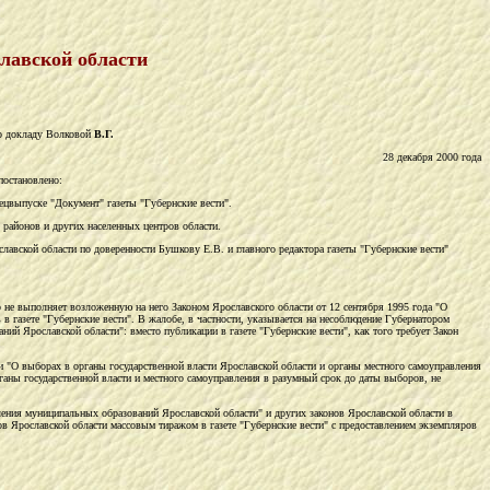
славской области
по докладу Волковой
В.Г.
28 декабря 2000 года
постановлено:
цвыпуске "Документ" газеты "Губернские вести".
 районов и других населенных центров области.
авской области по доверенности Бушкову Е.В. и главного редактора газеты "Губернские вести"
р не выполняет возложенную на него Законом Ярославского области от 12 сентября 1995 года "О
 газете "Губернские вести". В жалобе, в частности, указывается на несоблюдение Губернатором
й Ярославской области": вместо публикации в газете "Губернские вести", как того требует Закон
 "О выборах в органы государственной власти Ярославской области и органы местного самоуправления
рганы государственной власти и местного самоуправления в разумный срок до даты выборов, не
ения муниципальных образований Ярославской области" и других законов Ярославской области в
в Ярославской области массовым тиражом в газете "Губернские вести" с предоставлением экземпляров