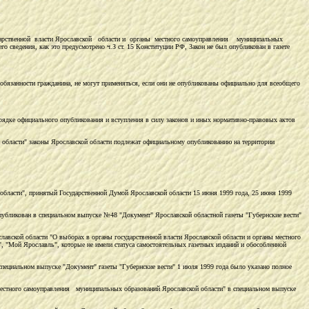
осударственной власти Ярославской области и органы местного самоуправления муниципальных
 сведения, как это предусмотрено ч.З ст. 15 Конституции РФ, Закон не был опубликован в газете
бязанности гражданина, не могут применяться, если они не опубликованы официально для всеобщего
орядке официального опубликования и вступления в силу законов и иных нормативно-правовых актов
ой области" законы Ярославской области подлежат официальному опубликованию на территории
 области", принятый Государственной Думой Ярославской области 15 июня 1999 года, 25 июня 1999
публикован в специальном выпуске №48 "Документ" Ярославской областной газеты "Губернские вести"
ославской области "О выборах в органы государственной власти Ярославской области и органы местного
, "Мой Ярославль", которые не имели статуса самостоятельных газетных изданий и обособленной
ециальном выпуске "Документ" газеты "Губернские вести" 1 июля 1999 года было указано полное
местного самоуправления муниципальных образований Ярославской области" в специальном выпуске