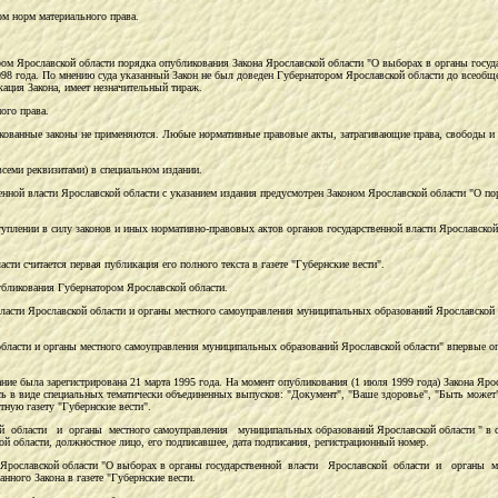
ом норм материального права.
ором Ярославской области порядка опубликования Закона Ярославской области "О выборах в органы г
8 года. По мнению суда указанный Закон не был доведен Губернатором Ярославской области до всеобщего
кация Закона, имеет незначительный тираж.
ого права.
ованные законы не применяются. Любые нормативные правовые акты, затрагивающие права, свободы и о
семи реквизитами) в специальном издании.
нной власти Ярославской области с указанием издания предусмотрен Законом Ярославской области "О п
ступлении в силу законов и иных нормативно-правовых актов органов государственной власти Ярославск
ти считается первая публикация его полного текста в газете "Губернские вести".
убликования Губернатором Ярославской области.
 власти Ярославской области и органы местного самоуправления муниципальных образований Ярославской
области и органы местного самоуправления муниципальных образований Ярославской области" впервые о
дание была зарегистрирована 21 марта 1995 года. На момент опубликования (1 июля 1999 года) Закона Яр
сь в виде специальных тематически объединенных выпусков: "Документ", "Ваше здоровье", "Быть может"
тную газету "Губернские вести".
ой области и органы местного самоуправления муниципальных образований Ярославской области " в сп
ой области, должностное лицо, его подписавшее, дата подписания, регистрационный номер.
она Ярославской области "О выборах в органы государственной власти Ярославской области и органы 
нного Закона в газете "Губернские вести.