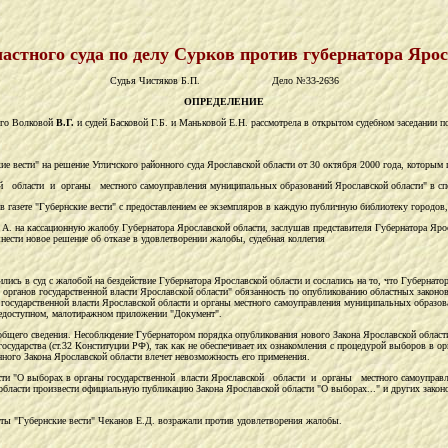
астного суда по делу Сурков против губернатора Яро
Судья Чистяков Б.П. Дело №33-2636
ОПРЕДЕЛЕНИЕ
его Волковой
В.Г.
и судей Басковой Г.Б. и Маньковой Е.Н. рассмотрела в открытом судебном заседании 
ие вести" на решение Угличского районного суда Ярославской области от 30 октября 2000 года, которым 
й области и органы местного самоуправления муниципальных образований Ярославской области" в спе
в газете "Губернские вести" с предоставлением ее экземпляров в каждую публичную библиотеку городов,
. на кассационную жалобу Губернатора Ярославской области, заслушав представителя Губернатора Яросл
ести новое решение об отказе в удовлетворении жалобы, судебная коллегия
лись в суд с жалобой на бездействие Губернатора Ярославской области и сослались на то, что Губернато
рганов государственной власти Ярославской области" обязанность по опубликованию областных законов в
осударственной власти Ярославской области и органы местного самоуправления муниципальных образовани
 недоступном, малотиражном приложении "Документ".
бщего сведения. Несоблюдение Губернатором порядка опубликования нового Закона Ярославской области
осударства (ст.32 Конституции РФ), так как не обеспечивает их ознакомления с процедурой выборов в о
ного Закона Ярославской области влечет невозможность его применения.
ласти "О выборах в органы государственной власти Ярославской области и органы местного самоуправл
области произвести официальную публикацию Закона Ярославской области "О выборах..." и других законо
еты "Губернские вести" Чеканов Е.Д. возражали против удовлетворения жалобы.