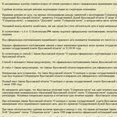
В кассационных жалобах ставится вопрос об отмене решения в связи с неправильным применением суд
Судебная коллегия находит решение подлежащим отмене по следующим основаниям.
Принимая решение по делу, суд признал обоснованными доводы заявителей о несоблюдении Губернат
образований Ярославской области", принятого Государственной Думой Ярославской области 15 июня 199
"Губернские вести", а спецвыпуск "Документ" газеты "Губернские вести", в котором имела место публи
Указанный вывод является ошибочным, так как сделан без учета обстоятельств дела и норм материальн
В соответствии с ч.З ст. 15 Конституции
РФ
законы подлежат официальному опубликованию, неопублик
сведения.
Под официальным опубликованием нормативного правового акта понимается помещение его текста (со в
Порядок официального опубликования законов и иных нормативно-правовых актов органов государстве
органов государственной власти Ярославской области" от 12.09.95 года.
В соответствии со статьей 1 Закона Ярославской области "О порядке официального опубликования и в
Ярославской области.
Статьей 4 названного Закона предусмотрено, что официальным опубликованием Закона Ярославской облас
В статье 5 Закона предусмотрено, что Законы Ярославской области направляются для официального оп
Материалами дела установлено, что Закон Ярославской области "О выборах в органы государственной
года был подписан Губернатором Ярославской области и направлен для официального опубликования.
Полный текст Закона Ярославской области "О выборах в органы государственной власти Ярославской 
1 июля 1999 года.
Из материалов дела видно, что Ярославская областная газета "Губернские вести" как одно печатное из
самоуправления муниципальных образований Ярославской области" газета "Губернские вести" издавала
регистрации. Указанные специальные выпуски и составляли одно печатное издание - Ярославскую облас
При публикации Закона Ярославской области "О выборах в органы государственной власти Ярославск
наименование этого нормативного правового акта, дата его принятия Государственной Думой Ярославск
При таких обстоятельствах судебная коллегия приходит к выводу о том, что первая публикация Зак
№48 "Документ" газеты "Губернские вести" 1 июля 1999
года
является официальной публикацией назва