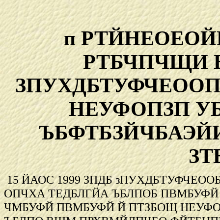
п РТЙНЕОЕО
РТБЧПЧЩИ 
ЗПУХДБТУФЧЕООП
НЕУФОПЗП У
ЪБФТБЗЙЧБАЭЙИ
ЗТ
15 ЙАОС 1999 ЗПДБ зПУХДБТУФЧЕО
ОПЧХА ТЕДБЛГЙА ЪБЛПОБ ПВМБУФЙ
ЧМБУФЙ ПВМБУФЙ Й ПТЗБОЩ НЕУФ