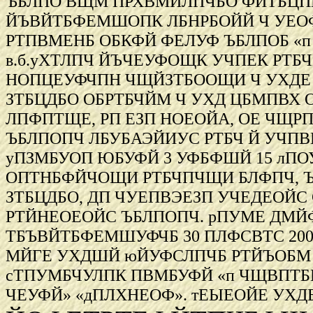
ЪБЛПО ВЩМ ПРХВМЙЛПЧБО ФЙТБЦПН
ЙЪВЙТБФЕМШОПК ЛБНРБОЙЙ Ч УЕОФС
РТПВМЕНБ ОБКФЙ ФЕЛУФ ЪБЛПОБ «
в.б.уХТЛПЧ ЙЪЧЕУФОЩК УЧПЕК Р
НОПЦЕУФЧПН ЧЩЙЗТБООЩИ Ч УХДЕ
ЗТБЦДБО ОБРТБЧЙМ Ч УХД ЦБМПВХ 
ЛПФПТЩЕ, РП ЕЗП НОЕОЙА, ОЕ ЧЩ
ЪБЛПОПЧ ЛБУБАЭЙИУС РТБЧ Й УЧПВ
уПЗМБУОП ЮБУФЙ 3 УФБФШЙ 15 лП
ОПТНБФЙЧОЩИ РТБЧПЧЩИ БЛФПЧ, Ъ
ЗТБЦДБО, ДП ЧУЕПВЭЕЗП УЧЕДЕОЙ
РТЙНЕОЕОЙС ЪБЛПОПЧ. рПУМЕ ДМ
ТБЪВЙТБФЕМШУФЧБ 30 ПЛФСВТС 200
МЙГЕ УХДШЙ юЙУФСЛПЧБ РТЙЪОБМ 
сТПУМБЧУЛПК ПВМБУФЙ «п ЧЩВПТБ
ЧЕУФЙ» «дПЛХНЕОФ». тЕЫЕОЙЕ УХД