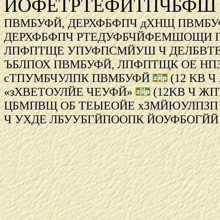
ЙОФЕТРТЕФЙТПЧБФШ
ПВМБУФЙ, ДЕРХФБФПЧ дХНЩ ПВМБУ
ДЕРХФБФПЧ РТЕДУФБЧЙФЕМШОЩИ П
ЛПФПТЩЕ УПУФПСМЙУШ Ч ДЕЛБВТЕ 19
ЪБЛПОХ ПВМБУФЙ, ЛПФПТЩК ОЕ НП
сТПУМБЧУЛПК ПВМБУФЙ
(12 KB Ч
«зХВЕТОУЛЙЕ ЧЕУФЙ»
(12KB Ч ЖП
ЦБМПВЩ ОБ ТЕЫЕОЙЕ хЗМЙЮУЛПЗП 
Ч УХДЕ ЛБУУБГЙПООПК ЙОУФБОГЙЙ О