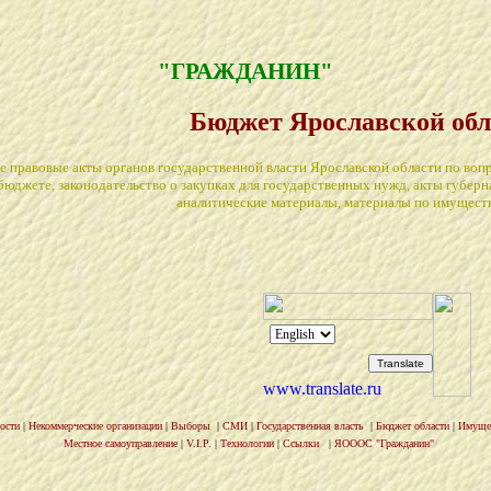
"ГРАЖДАНИН"
Бюджет Ярославской обл
е правовые акты органов государственной власти Ярославской области по во
бюджете, законодательство о закупках для государственных нужд, акты губерн
аналитические материалы, материалы по имуществ
ости
|
Некоммерческие организации
|
Выборы
|
СМИ
|
Государственная власть
|
Бюджет области
|
Имущес
Местное самоуправление
|
V.I.P.
|
Технологии
|
Ссылки
|
ЯОООС "Гражданин"