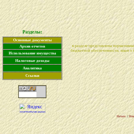
Разделы:
Основные документы
в разделе представлены нормативны
Архив отчетов
бюджетной обеспеченности, закон о 
Использование имущества
Налоговые доходы
Аналитика
Ссылки
Начало
|
Нов